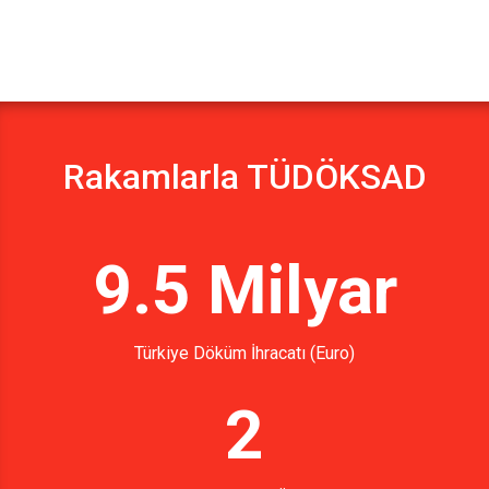
Rakamlarla TÜDÖKSAD
9.5 Milyar
Türkiye Döküm İhracatı (Euro)
2