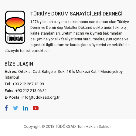
TÜRKİYE DÖKÜM SANAYİCİLERİ DERNEĞİ
1976 yılından bu yana kalkınmanın can damarı olan Türkiye
Demir ve Demir dışı Metaller Dökümü sektörünün teknoloji,
kalite standartları, üretim hacmi ve kıymeti bakımından
gelişimine yönelik faaliyetlerini sürdürmekte; yurt içinde ve
dışındaki ilgili kurum ve kuruluşlarda üyelerini ve sektörü üst
düzeyde temsil etmektedir.
BIZE ULAŞIN
Adres:
Ortaklar Cad. Bahçeler Sok. 18 İş Merkezi Kat:4 Mecidiyeköy
İstanbul
Tel:
+90 212 267 13 98
Faks:
+90 212 213 06 31
E-Posta:
info@tudoksad.org.tr
Copyright © 2018 TÜDÖKSAD. Tüm Hakları Saklıdır.
Vidco Yazılım T.A.Ş.