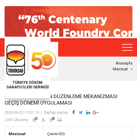
Anasayfa
Mevzuat
TÜRKİYE DÖKÜM
SANAYİCİLERİ DERNEĞİ
AB SINIRDA KARBON DÜZENLEME MEKANIZMASI
GEÇIŞ DÖNEMI UYGULAMASI
2023-06-22 12:01:15
/
Sayfayı paylaş
2281 Okunma
Mevzuat
Çevre-İSG