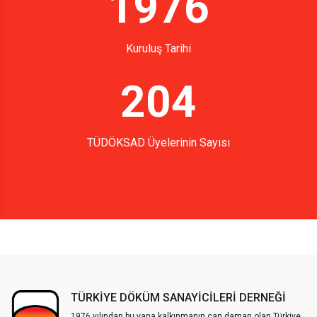
1976
Kuruluş Tarihi
204
TÜDÖKSAD Üyelerinin Sayısı
TÜRKİYE DÖKÜM SANAYİCİLERİ DERNEĞİ
1976 yılından bu yana kalkınmanın can damarı olan Türkiye