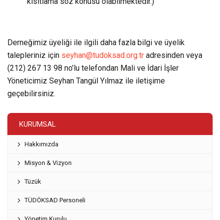
kısıtlama söz konusu olabilmektedir.)
Derneğimiz üyeliği ile ilgili daha fazla bilgi ve üyelik
talepleriniz için
seyhan@tudoksad.org.tr
adresinden veya
(212) 267 13 98 no’lu telefondan Mali ve İdari İşler
Yöneticimiz Seyhan Tangül Yılmaz ile iletişime
geçebilirsiniz.
KURUMSAL
Hakkımızda
Misyon & Vizyon
Tüzük
TÜDÖKSAD Personeli
Yönetim Kurulu