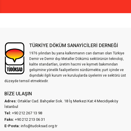
TÜRKİYE DÖKÜM SANAYİCİLERİ DERNEĞİ
1976 yılından bu yana kalkınmanın can damarı olan Türkiye
Demir ve Demir dışı Metaller Dökümü sektörünün teknoloji,
kalite standartları, üretim hacmi ve kıymeti bakımından
gelişimine yönelik faaliyetlerini sürdürmekte; yurt içinde ve
dışındaki ilgili kurum ve kuruluşlarda üyelerini ve sektörü üst
düzeyde temsil etmektedir.
BIZE ULAŞIN
Adres:
Ortaklar Cad. Bahçeler Sok. 18 İş Merkezi Kat:4 Mecidiyeköy
İstanbul
Tel:
+90 212 267 13 98
Faks:
+90 212 213 06 31
E-Posta:
info@tudoksad.org.tr