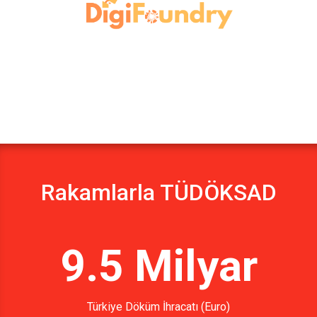
Rakamlarla TÜDÖKSAD
9.5 Milyar
Türkiye Döküm İhracatı (Euro)