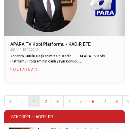
APARA TV Kobi Platformu - KADİR EFE
2024-11-15 10:06:15
Yönetim Kurulu Başkanımız Sn. Kadir EFE, APARA TV Kobi
Platformu Programının canlı yayın konuğu ...
DETAYLAR
1
2
3
4
5
6
7
8
SEKTÖREL HABERLER