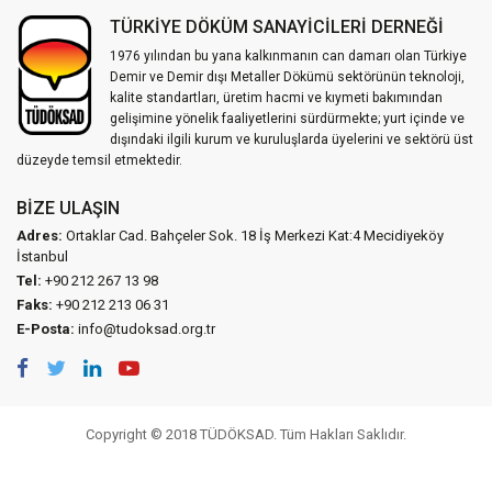
TÜRKİYE DÖKÜM SANAYİCİLERİ DERNEĞİ
1976 yılından bu yana kalkınmanın can damarı olan Türkiye
Demir ve Demir dışı Metaller Dökümü sektörünün teknoloji,
kalite standartları, üretim hacmi ve kıymeti bakımından
gelişimine yönelik faaliyetlerini sürdürmekte; yurt içinde ve
dışındaki ilgili kurum ve kuruluşlarda üyelerini ve sektörü üst
düzeyde temsil etmektedir.
BIZE ULAŞIN
Adres:
Ortaklar Cad. Bahçeler Sok. 18 İş Merkezi Kat:4 Mecidiyeköy
İstanbul
Tel:
+90 212 267 13 98
Faks:
+90 212 213 06 31
E-Posta:
info@tudoksad.org.tr
Copyright © 2018 TÜDÖKSAD. Tüm Hakları Saklıdır.
Vidco Yazılım T.A.Ş.