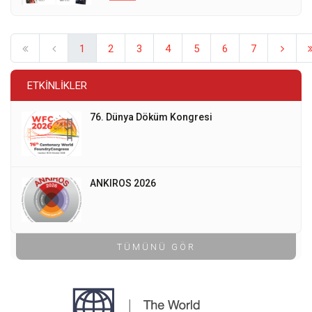
1
2
3
4
5
6
7
ETKINLIKLER
76. Dünya Döküm Kongresi
ANKIROS 2026
TÜMÜNÜ GÖR