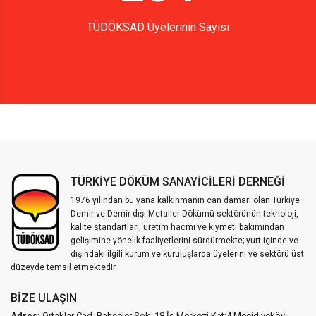
TÜDÖKSAD Üyelerinin Sayısı
TÜRKİYE DÖKÜM SANAYİCİLERİ DERNEĞİ
1976 yılından bu yana kalkınmanın can damarı olan Türkiye
Demir ve Demir dışı Metaller Dökümü sektörünün teknoloji,
kalite standartları, üretim hacmi ve kıymeti bakımından
gelişimine yönelik faaliyetlerini sürdürmekte; yurt içinde ve
dışındaki ilgili kurum ve kuruluşlarda üyelerini ve sektörü üst
düzeyde temsil etmektedir.
BIZE ULAŞIN
Adres:
Ortaklar Cad. Bahçeler Sok. 18 İş Merkezi Kat:4 Mecidiyeköy