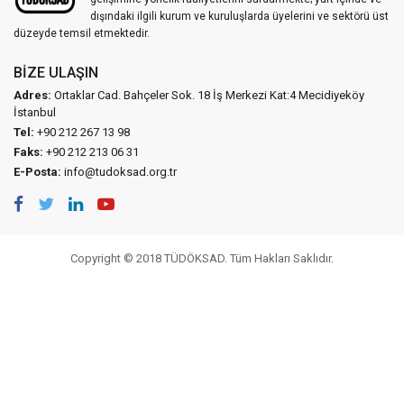
dışındaki ilgili kurum ve kuruluşlarda üyelerini ve sektörü üst
düzeyde temsil etmektedir.
BIZE ULAŞIN
Adres:
Ortaklar Cad. Bahçeler Sok. 18 İş Merkezi Kat:4 Mecidiyeköy
İstanbul
Tel:
+90 212 267 13 98
Faks:
+90 212 213 06 31
E-Posta:
info@tudoksad.org.tr
Copyright © 2018 TÜDÖKSAD. Tüm Hakları Saklıdır.
Vidco Yazılım T.A.Ş.