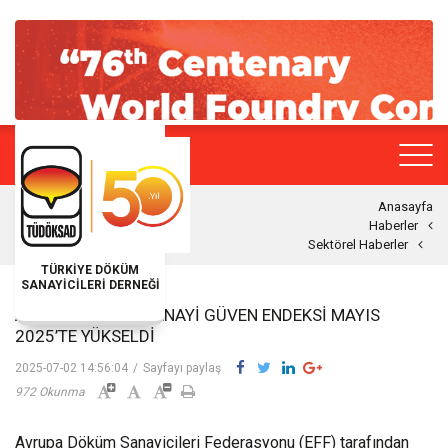
Anasayfa
Haberler
Sektörel Haberler
TÜRKİYE DÖKÜM
SANAYİCİLERİ DERNEĞİ
AVRUPA DÖKÜM SANAYI GÜVEN ENDEKSI MAYIS
2025’TE YÜKSELDI
2025-07-02 14:56:04
/
Sayfayı paylaş
972 Okunma
Avrupa Döküm Sanayicileri Federasyonu (EFF) tarafından