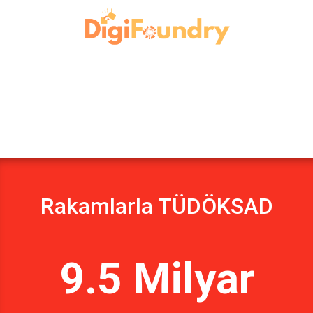
Rakamlarla TÜDÖKSAD
9.5 Milyar