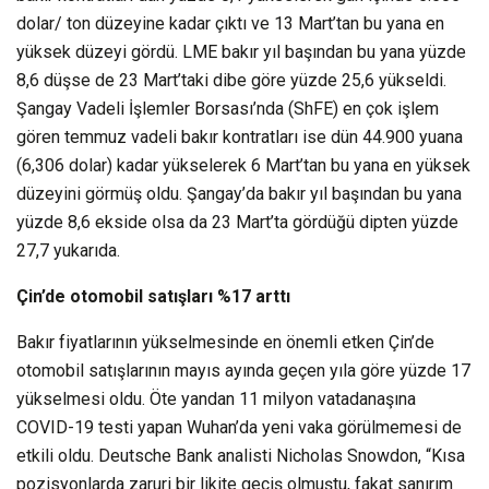
dolar/ ton düzeyine kadar çıktı ve 13 Mart’tan bu yana en
yüksek düzeyi gördü. LME bakır yıl başından bu yana yüzde
8,6 düşse de 23 Mart’taki dibe göre yüzde 25,6 yükseldi.
Şangay Vadeli İşlemler Borsası’nda (ShFE) en çok işlem
gören temmuz vadeli bakır kontratları ise dün 44.900 yuana
(6,306 dolar) kadar yükselerek 6 Mart’tan bu yana en yüksek
düzeyini görmüş oldu. Şangay’da bakır yıl başından bu yana
yüzde 8,6 ekside olsa da 23 Mart’ta gördüğü dipten yüzde
27,7 yukarıda.
Çin’de otomobil satışları %17 arttı
Bakır fiyatlarının yükselmesinde en önemli etken Çin’de
otomobil satışlarının mayıs ayında geçen yıla göre yüzde 17
yükselmesi oldu. Öte yandan 11 milyon vatadanaşına
COVID-19 testi yapan Wuhan’da yeni vaka görülmemesi de
etkili oldu. Deutsche Bank analisti Nicholas Snowdon, “Kısa
pozisyonlarda zaruri bir likite geçiş olmuştu, fakat sanırım