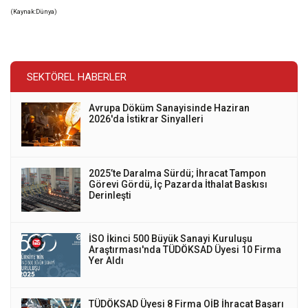
(Kaynak:Dünya)
SEKTÖREL HABERLER
Avrupa Döküm Sanayisinde Haziran
2026'da İstikrar Sinyalleri
2025’te Daralma Sürdü; İhracat Tampon
Görevi Gördü, İç Pazarda İthalat Baskısı
Derinleşti
İSO İkinci 500 Büyük Sanayi Kuruluşu
Araştırması'nda TÜDÖKSAD Üyesi 10 Firma
Yer Aldı
TÜDÖKSAD Üyesi 8 Firma OİB İhracat Başarı