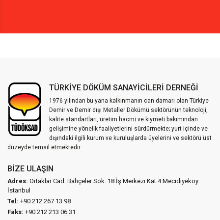
TÜRKİYE DÖKÜM SANAYİCİLERİ DERNEĞİ
1976 yılından bu yana kalkınmanın can damarı olan Türkiye
Demir ve Demir dışı Metaller Dökümü sektörünün teknoloji,
kalite standartları, üretim hacmi ve kıymeti bakımından
gelişimine yönelik faaliyetlerini sürdürmekte; yurt içinde ve
dışındaki ilgili kurum ve kuruluşlarda üyelerini ve sektörü üst
düzeyde temsil etmektedir.
BIZE ULAŞIN
Adres:
Ortaklar Cad. Bahçeler Sok. 18 İş Merkezi Kat:4 Mecidiyeköy
İstanbul
Tel:
+90 212 267 13 98
Faks:
+90 212 213 06 31