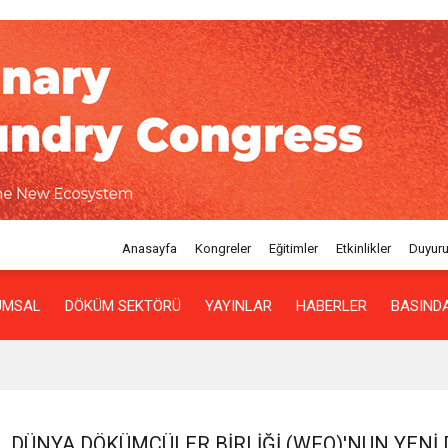
Anasayfa
Kongreler
Eğitimler
Etkinlikler
Duyuru
UMSAL
DÖKÜM SEKTÖRÜ
YAYINLAR
HABERLER
BASINDA
DÜNYA DÖKÜMCÜLER BIRLIĞI (WFO)'NUN YENI