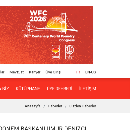
lar
Mevzuat
Kariyer
Üye Girişi
TR
EN-US
 BIZ
KÜTÜPHANE
ÜYE REHBERI
İLETIŞIM
Anasayfa
Haberler
Bizden Haberler
 DÖNEM BAŞKANI UMUR DENIZCI