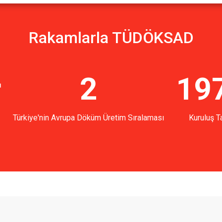
Rakamlarla TÜDÖKSAD
r
2
19
Türkiye'nin Avrupa Döküm Üretim Sıralaması
Kuruluş Ta