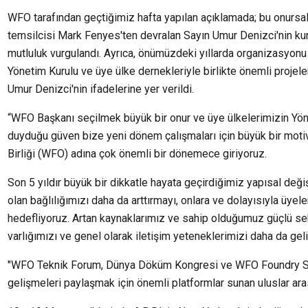
WFO tarafından geçtiğimiz hafta yapılan açıklamada; bu onurs
temsilcisi Mark Fenyes'ten devralan Sayın Umur Denizci'nin k
mutluluk vurgulandı. Ayrıca, önümüzdeki yıllarda organizasyonu
Yönetim Kurulu ve üye ülke dernekleriyle birlikte önemli projele
Umur Denizci'nin ifadelerine yer verildi.
“WFO Başkanı seçilmek büyük bir onur ve üye ülkelerimizin Y
duyduğu güven bize yeni dönem çalışmaları için büyük bir mot
Birliği (WFO) adına çok önemli bir dönemece giriyoruz.
Son 5 yıldır büyük bir dikkatle hayata geçirdiğimiz yapısal deği
olan bağlılığımızı daha da arttırmayı, onlara ve dolayısıyla üye
hedefliyoruz. Artan kaynaklarımız ve sahip olduğumuz güçlü se
varlığımızı ve genel olarak iletişim yeteneklerimizi daha da ge
"WFO Teknik Forum, Dünya Döküm Kongresi ve WFO Foundry Summ
gelişmeleri paylaşmak için önemli platformlar sunan uluslar ara