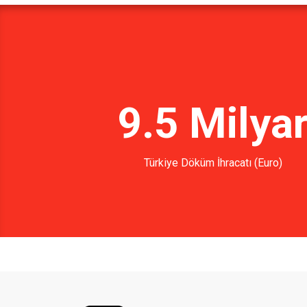
9.5 Milya
Türkiye Döküm İhracatı (Euro)