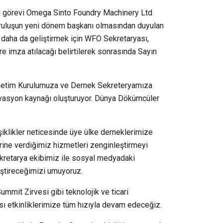
al görevi Omega Sinto Foundry Machinery Ltd
uruluşun yeni dönem başkanı olmasından duyulan
 daha da geliştirmek için WFO Sekretaryası,
re imza atılacağı belirtilerek sonrasında Sayın
önetim Kurulumuza ve Dernek Sekreteryamıza
ivasyon kaynağı oluşturuyor. Dünya Dökümcüler
şiklikler neticesinde üye ülke derneklerimize
lerine verdiğimiz hizmetleri zenginleştirmeyi
kretarya ekibimiz ile sosyal medyadaki
liştireceğimizi umuyoruz.
it Zirvesi gibi teknolojik ve ticari
sı etkinliklerimize tüm hızıyla devam edeceğiz.