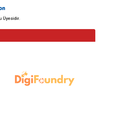
 Üyesidir.