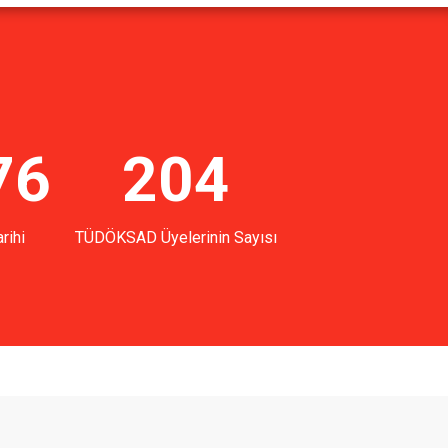
76
204
rihi
TÜDÖKSAD Üyelerinin Sayısı