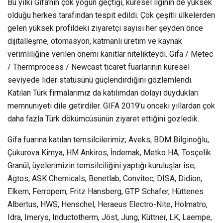
Bu yılki Gifa’nın çok yoğun geçtiği, küresel ilginin de yüksek
olduğu herkes tarafından tespit edildi. Çok çeşitli ülkelerden
gelen yüksek profildeki ziyaretçi sayısı her şeyden önce
dijitalleşme, otomasyon, katmanlı üretim ve kaynak
verimliliğine verilen önemi kanıtlar nitelikteydi. Gifa / Metec
/ Thermprocess / Newcast ticaret fuarlarının küresel
seviyede lider statüsünü güçlendirdiğini gözlemlendi.
Katılan Türk firmalarımız da katılımdan dolayı duydukları
memnuniyeti dile getirdiler. GIFA 2019’u önceki yıllardan çok
daha fazla Türk dökümcüsünün ziyaret ettiğini gözledik.
Gifa fuarına katılan temsilcilerimiz; Aveks, BDM Bilginoğlu,
Çukurova Kimya, HM Ankiros, İndemak, Metko HA, Tosçelik
Granül, üyelerimizin temsilciliğini yaptığı kuruluşlar ise;
Agtos, ASK Chemicals, Benetlab, Convitec, DISA, Didion,
Elkem, Ferropem, Fritz Hansberg, GTP Schafer, Hüttenes
Albertus, HWS, Henschel, Heraeus Electro-Nite, Holmatro,
Idra, Imerys, Inductotherm, Jöst, Jung, Küttner, LK, Laempe,