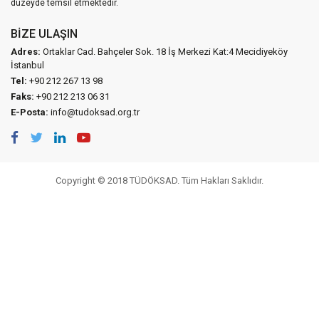
düzeyde temsil etmektedir.
BIZE ULAŞIN
Adres:
Ortaklar Cad. Bahçeler Sok. 18 İş Merkezi Kat:4 Mecidiyeköy
İstanbul
Tel:
+90 212 267 13 98
Faks:
+90 212 213 06 31
E-Posta:
info@tudoksad.org.tr
Copyright © 2018 TÜDÖKSAD. Tüm Hakları Saklıdır.
Vidco Yazılım T.A.Ş.