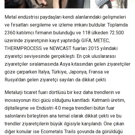
Metal endüstrisi paydaşları kendi alanlarındaki gelişmeleri
ve fırsatları sergileme ve izleme imkanı buldular. Toplamda
2360 katılımcı firmanın bulunduğu ve 118 ülkeden 72.500
üzerinde ziyaretçinin kayıt yaptırdığı GIFA, METEC,
THERMPROCESS ve NEWCAST fuarları 2015 yılındaki
ziyaretçi seviyesinde gerçekleşti. En çok uluslararası
ziyaretçiler sıralamasında Asya kıtasından gelen ziyaretçiler
göze çarparken İtalya, Türkiye, Japonya, Fransa ve
Rusya'dan gelen ziyaretçi sayıları da dikkat çekti.
Metalurji ticaret fuarı dörtlüsü bir kez daha trendlerin ve
inovasyonun itici gücü olduğunu kanıtladı. Katmanlı üretim,
dijitalleşme ve Endüstri 4.0 mega trendleri bütün fuar
salonlarını birleştiren ana temal olarak dikkat çekti ve bu
trendler ziyaretçilerin büyük ilgisiyle karşılandı. Öne çıkan
diğer konular ise Ecometals Trails şovunda da görüldüğü