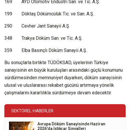
169 AYD Otomotiv Endüstri San. ve Tic. A.Ş.
199 Döktaş Dökümcülük Tic. ve San. A.Ş.
290 Cevher Jant Sanayii A.Ş.
348 Trakya Döküm San. ve Tic. A.Ş.
359 Elba Basınçlı Döküm Sanayii A.Ş.
Bu sonuçlarla birlikte TÜDÖKSAD, üyelerinin Türkiye
sanayisinin en büyük kuruluşları arasındaki güçlü konumunu
sürdürmesinden memnuniyet duyarken, döküm sanayisinin
ulusal ve uluslararası rekabet gücünü artırmaya yönelik
çalışmalarını kararlılıkla sürdürmeye devam edecektir.
SEKTÖREL HABERLER
Avrupa Döküm Sanayisinde Haziran
2026'da İstikrar Sinyalleri