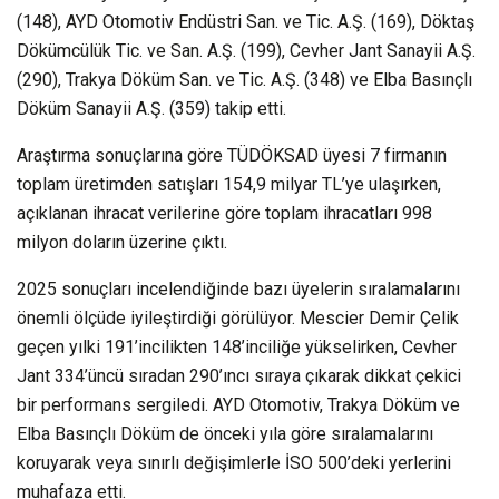
(148), AYD Otomotiv Endüstri San. ve Tic. A.Ş. (169), Döktaş
Dökümcülük Tic. ve San. A.Ş. (199), Cevher Jant Sanayii A.Ş.
(290), Trakya Döküm San. ve Tic. A.Ş. (348) ve Elba Basınçlı
Döküm Sanayii A.Ş. (359) takip etti.
Araştırma sonuçlarına göre TÜDÖKSAD üyesi 7 firmanın
toplam üretimden satışları 154,9 milyar TL’ye ulaşırken,
açıklanan ihracat verilerine göre toplam ihracatları 998
milyon doların üzerine çıktı.
2025 sonuçları incelendiğinde bazı üyelerin sıralamalarını
önemli ölçüde iyileştirdiği görülüyor. Mescier Demir Çelik
geçen yılki 191’incilikten 148’inciliğe yükselirken, Cevher
Jant 334’üncü sıradan 290’ıncı sıraya çıkarak dikkat çekici
bir performans sergiledi. AYD Otomotiv, Trakya Döküm ve
Elba Basınçlı Döküm de önceki yıla göre sıralamalarını
koruyarak veya sınırlı değişimlerle İSO 500’deki yerlerini
muhafaza etti.