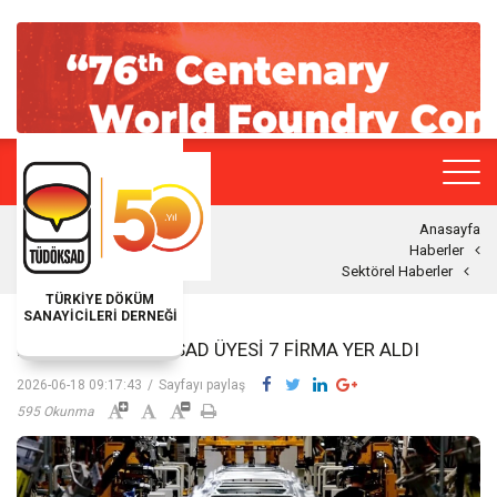
Anasayfa
Haberler
Sektörel Haberler
TÜRKİYE DÖKÜM
SANAYİCİLERİ DERNEĞİ
İSO 500’DE TÜDÖKSAD ÜYESI 7 FIRMA YER ALDI
2026-06-18 09:17:43
/
Sayfayı paylaş
595 Okunma