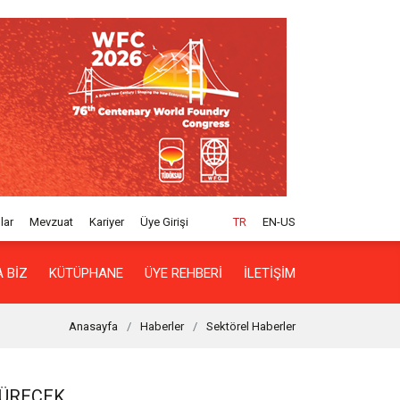
lar
Mevzuat
Kariyer
Üye Girişi
TR
EN-US
 BIZ
KÜTÜPHANE
ÜYE REHBERI
İLETIŞIM
Anasayfa
Haberler
Sektörel Haberler
SÜRECEK