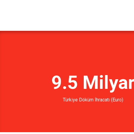
9.5 Milya
Türkiye Döküm İhracatı (Euro)