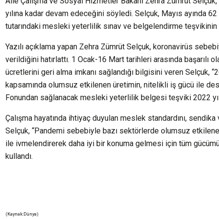
Aile Çalışma ve Sosyal Hizmetler Bakanı Zehra Zümrüt Selçuk, m
yılına kadar devam edeceğini söyledi. Selçuk, Mayıs ayında 62 b
tutarındaki mesleki yeterlilik sınav ve belgelendirme teşvikinin 
Yazılı açıklama yapan Zehra Zümrüt Selçuk, koronavirüs sebebiy
verildiğini hatırlattı. 1 Ocak-16 Mart tarihleri arasında başarılı
ücretlerini geri alma imkanı sağlandığı bilgisini veren Selçuk, 
kapsamında olumsuz etkilenen üretimin, nitelikli iş gücü ile d
Fonundan sağlanacak mesleki yeterlilik belgesi teşviki 2022 yı
Çalışma hayatında ihtiyaç duyulan meslek standardını, sendika ve 
Selçuk, “Pandemi sebebiyle bazı sektörlerde olumsuz etkilenen ü
ile ivmelendirerek daha iyi bir konuma gelmesi için tüm gücüm
kullandı.
(Kaynak:Dünya)