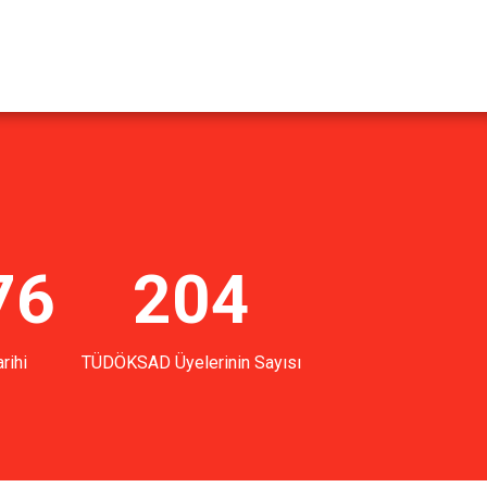
76
204
rihi
TÜDÖKSAD Üyelerinin Sayısı