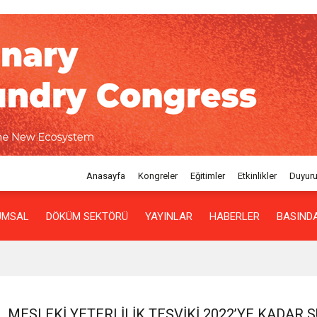
Anasayfa
Kongreler
Eğitimler
Etkinlikler
Duyuru
UMSAL
DÖKÜM SEKTÖRÜ
YAYINLAR
HABERLER
BASINDA
MESLEKI YETERLILIK TEŞVIKI 2022’YE KADAR 