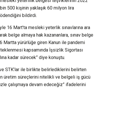
esleki yeterlilik belgesi teşviklerinin 2022
in 500 kişinin yaklaşık 60 milyon lira
ödendiğini bildirdi.
le 16 Mart’ta mesleki yeterlik sınavlarına ara
 olarak belge almaya hak kazananlara, sınav belge
“26 Martta yürürlüğe giren Kanun ile pandemi
esteklenmesi kapsamında İşsizlik Sigortası
lına kadar sürecek” diye konuştu.
STK’lar ile birlikte belirlediklerini belirten
retim süreçlerini nitelikli ve belgeli iş gücü
üzle çalışmaya devam edeceğiz” ifadelerini