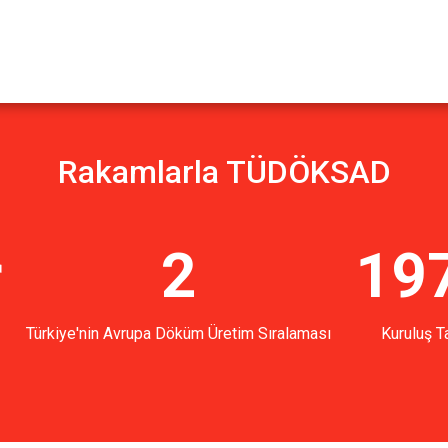
Rakamlarla TÜDÖKSAD
r
2
19
Türkiye'nin Avrupa Döküm Üretim Sıralaması
Kuruluş Ta