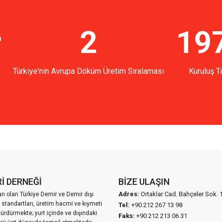
r
2
19
Türkiye'nin Avrupa Döküm Üretim Sıralaması
Kuruluş Ta
İ DERNEĞİ
BIZE ULAŞIN
Adres:
Ortaklar Cad. Bahçeler Sok. 
ı olan Türkiye Demir ve Demir dışı
 standartları, üretim hacmi ve kıymeti
Tel:
+90 212 267 13 98
sürdürmekte; yurt içinde ve dışındaki
Faks:
+90 212 213 06 31