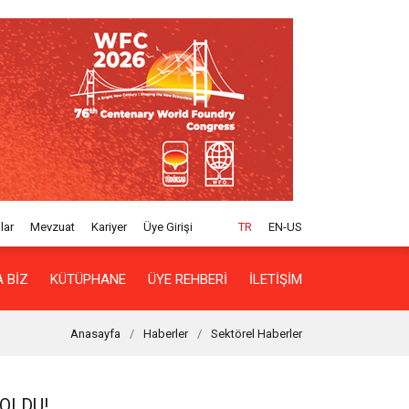
lar
Mevzuat
Kariyer
Üye Girişi
TR
EN-US
 BIZ
KÜTÜPHANE
ÜYE REHBERI
İLETIŞIM
Anasayfa
Haberler
Sektörel Haberler
OLDU!