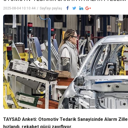
2025-08-04 10:10:44
/
Sayfayı paylaş
TAYSAD Anketi: Otomotiv Tedarik Sanayisinde Alarm Ziller
hızlandı, rekabet gücü zayıflıyor.