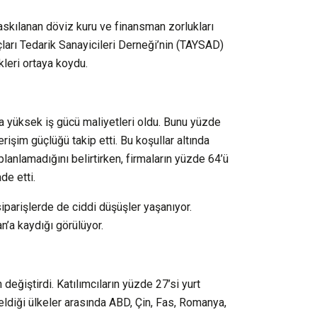
baskılanan döviz kuru ve finansman zorlukları
çları Tedarik Sanayicileri Derneği’nin (TAYSAD)
kleri ortaya koydu.
a yüksek iş gücü maliyetleri oldu. Bunu yüzde
işim güçlüğü takip etti. Bu koşullar altında
 planlamadığını belirtirken, firmaların yüzde 64’ü
de etti.
iparişlerde de ciddi düşüşler yaşanıyor.
n’a kaydığı görülüyor.
eğiştirdi. Katılımcıların yüzde 27’si yurt
öneldiği ülkeler arasında ABD, Çin, Fas, Romanya,