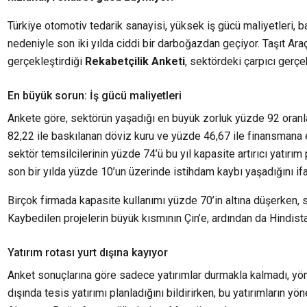
Türkiye otomotiv tedarik sanayisi, yüksek iş gücü maliyetleri, 
nedeniyle son iki yılda ciddi bir darboğazdan geçiyor. Taşıt Ara
gerçekleştirdiği
Rekabetçilik Anketi
, sektördeki çarpıcı gerçe
En büyük sorun: İş gücü maliyetleri
Ankete göre, sektörün yaşadığı en büyük zorluk yüzde 92 oranl
82,22 ile baskılanan döviz kuru ve yüzde 46,67 ile finansmana er
sektör temsilcilerinin yüzde 74’ü bu yıl kapasite artırıcı yatırım
son bir yılda yüzde 10’un üzerinde istihdam kaybı yaşadığını ifa
Birçok firmada kapasite kullanımı yüzde 70’in altına düşerken, s
Kaybedilen projelerin büyük kısmının Çin’e, ardından da Hindista
Yatırım rotası yurt dışına kayıyor
Anket sonuçlarına göre sadece yatırımlar durmakla kalmadı, yön d
dışında tesis yatırımı planladığını bildirirken, bu yatırımların y