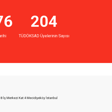
76
204
rihi
TÜDÖKSAD Üyelerinin Sayısı
18 İş Merkezi Kat:4 Mecidiyeköy İstanbul