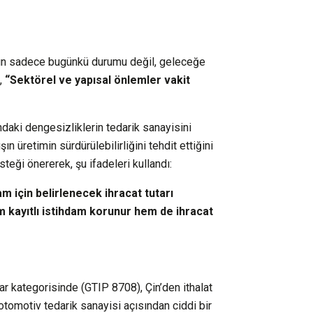
nın sadece bugünkü durumu değil, geleceğe
k,
“Sektörel ve yapısal önlemler vakit
daki dengesizliklerin tedarik sanayisini
şın üretimin sürdürülebilirliğini tehdit ettiğini
teği önererek, şu ifadeleri kullandı:
am için belirlenecek ihracat tutarı
 kayıtlı istihdam korunur hem de ihracat
ar kategorisinde (GTIP 8708), Çin’den ithalat
 otomotiv tedarik sanayisi açısından ciddi bir