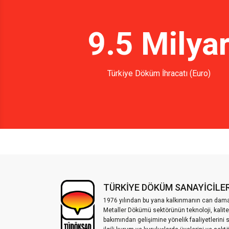
9.5 Milya
Türkiye Döküm İhracatı (Euro)
TÜRKİYE DÖKÜM SANAYİCİLER
1976 yılından bu yana kalkınmanın can damar
Metaller Dökümü sektörünün teknoloji, kalite
bakımından gelişimine yönelik faaliyetlerini 