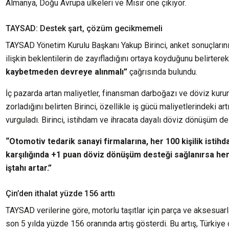
Almanya, Doğu Avrupa ülkeleri ve Mısır öne çıkıyor.
TAYSAD: Destek şart, çözüm gecikmemeli
TAYSAD Yönetim Kurulu Başkanı Yakup Birinci, anket sonuçları
ilişkin beklentilerin de zayıfladığını ortaya koyduğunu belirtere
kaybetmeden devreye alınmalı”
çağrısında bulundu.
İç pazarda artan maliyetler, finansman darboğazı ve döviz kurun
zorladığını belirten Birinci, özellikle iş gücü maliyetlerindeki artı
vurguladı. Birinci, istihdam ve ihracata dayalı döviz dönüşüm des
“Otomotiv tedarik sanayi firmalarına, her 100 kişilik istihd
karşılığında +1 puan döviz dönüşüm desteği sağlanırsa hem
iştahı artar.”
Çin’den ithalat yüzde 156 arttı
TAYSAD verilerine göre, motorlu taşıtlar için parça ve aksesuarl
son 5 yılda yüzde 156 oranında artış gösterdi. Bu artış, Türkiye