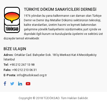
TÜRKİYE DÖKÜM SANAYİCİLERİ DERNEĞİ
1976 yılından bu yana kalkınmanın can damarı olan Türkiye
Demir ve Demir dışı Metaller Dökümü sektörünün teknoloji,
kalite standartları, üretim hacmi ve kıymeti bakımından
gelişimine yönelik faaliyetlerini sürdürmekte; yurt içinde ve
dışındaki ilgili kurum ve kuruluşlarda üyelerini ve sektörü üst
düzeyde temsil etmektedir.
BIZE ULAŞIN
Adres:
Ortaklar Cad. Bahçeler Sok. 18 İş Merkezi Kat:4 Mecidiyeköy
İstanbul
Tel:
+90 212 267 13 98
Faks:
+90 212 213 06 31
E-Posta:
info@tudoksad.org.tr
Copyright © 2018 TÜDÖKSAD. Tüm Hakları Saklıdır.
Vidco Yazılım T.A.Ş.