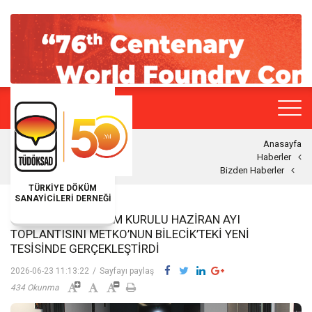
Anasayfa
Haberler
Bizden Haberler
TÜRKİYE DÖKÜM
SANAYİCİLERİ DERNEĞİ
TÜDÖKSAD YÖNETIM KURULU HAZIRAN AYI
TOPLANTISINI METKO’NUN BILECIK’TEKI YENI
TESISINDE GERÇEKLEŞTIRDI
2026-06-23 11:13:22
/
Sayfayı paylaş
434 Okunma