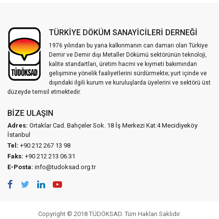
TÜRKİYE DÖKÜM SANAYİCİLERİ DERNEĞİ
1976 yılından bu yana kalkınmanın can damarı olan Türkiye
Demir ve Demir dışı Metaller Dökümü sektörünün teknoloji,
kalite standartları, üretim hacmi ve kıymeti bakımından
gelişimine yönelik faaliyetlerini sürdürmekte; yurt içinde ve
dışındaki ilgili kurum ve kuruluşlarda üyelerini ve sektörü üst
düzeyde temsil etmektedir.
BIZE ULAŞIN
Adres:
Ortaklar Cad. Bahçeler Sok. 18 İş Merkezi Kat:4 Mecidiyeköy
İstanbul
Tel:
+90 212 267 13 98
Faks:
+90 212 213 06 31
E-Posta:
info@tudoksad.org.tr
Copyright © 2018 TÜDÖKSAD. Tüm Hakları Saklıdır.