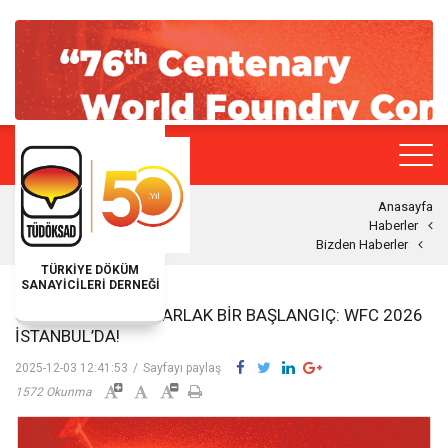
Anasayfa
Haberler
Bizden Haberler
TÜRKİYE DÖKÜM
SANAYİCİLERİ DERNEĞİ
YENI BIR YÜZYILA PARLAK BIR BAŞLANGIÇ: WFC 2026
İSTANBUL’DA!
2025-12-03 12:41:53
/
Sayfayı paylaş
1572 Okunma