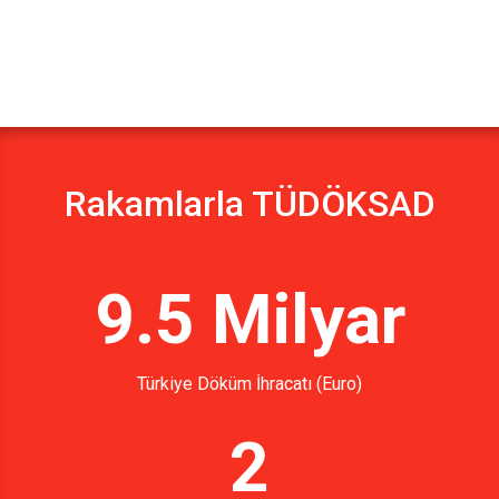
Rakamlarla TÜDÖKSAD
9.5 Milyar
Türkiye Döküm İhracatı (Euro)
2