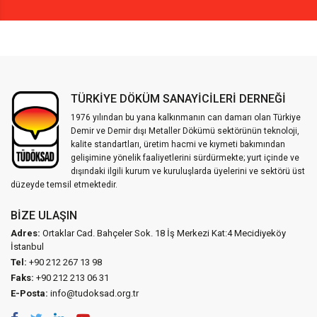
TÜRKİYE DÖKÜM SANAYİCİLERİ DERNEĞİ
1976 yılından bu yana kalkınmanın can damarı olan Türkiye
Demir ve Demir dışı Metaller Dökümü sektörünün teknoloji,
kalite standartları, üretim hacmi ve kıymeti bakımından
gelişimine yönelik faaliyetlerini sürdürmekte; yurt içinde ve
dışındaki ilgili kurum ve kuruluşlarda üyelerini ve sektörü üst
düzeyde temsil etmektedir.
BIZE ULAŞIN
Adres:
Ortaklar Cad. Bahçeler Sok. 18 İş Merkezi Kat:4 Mecidiyeköy
İstanbul
Tel:
+90 212 267 13 98
Faks:
+90 212 213 06 31
E-Posta:
info@tudoksad.org.tr