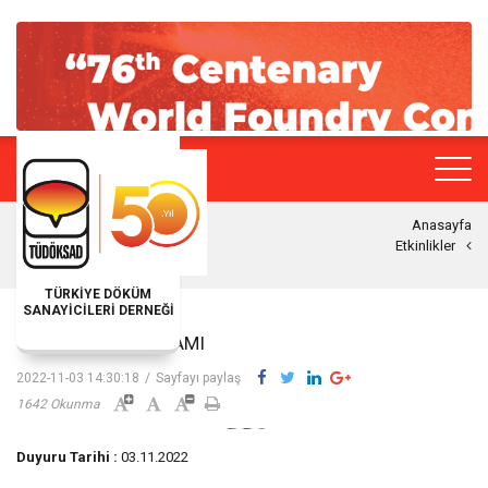
Anasayfa
Etkinlikler
TÜRKİYE DÖKÜM
SANAYİCİLERİ DERNEĞİ
YILLIK PGD PROGRAMI
2022-11-03 14:30:18
/
Sayfayı paylaş
1642 Okunma
Duyuru Tarihi :
03.11.2022