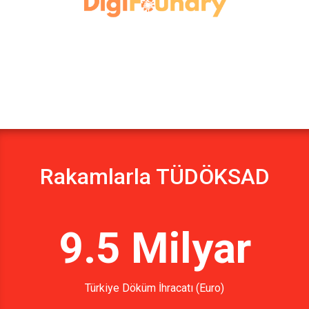
Rakamlarla TÜDÖKSAD
9.5 Milyar
Türkiye Döküm İhracatı (Euro)