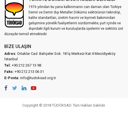
1976 yılından bu yana kalkınmanın can damarı olan Türkiye
Demir ve Demir dışı Metaller Dökümü sektörünün teknoloji,
kalite standartları, üretim hacmi ve kıymeti bakımından
gelişimine yönelik faaliyetlerini sürdürmekte; yurt içinde ve
dışındaki ilgili kurum ve kuruluşlarda üyelerini ve sektörü üst
düzeyde temsil etmektedir.
BIZE ULAŞIN
Adres:
Ortaklar Cad. Bahçeler Sok. 18 İş Merkezi Kat:4 Mecidiyeköy
İstanbul
Tel:
+90 212 267 13 98
Faks:
+90 212 213 06 31
E-Posta:
info@tudoksad.org.tr
Copyright © 2018 TÜDÖKSAD. Tüm Hakları Saklıdır.
Vidco Yazılım T.A.Ş.