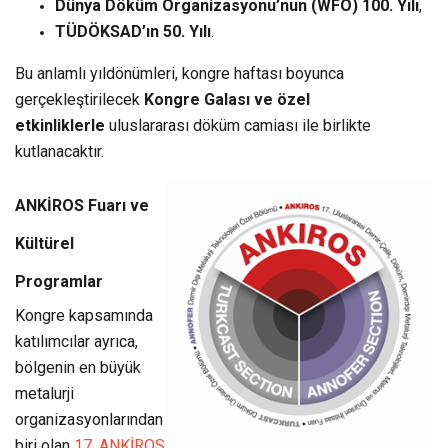
Dünya Döküm Organizasyonu’nun (WFO) 100. Yılı
,
TÜDÖKSAD’ın 50. Yılı
.
Bu anlamlı yıldönümleri, kongre haftası boyunca
gerçekleştirilecek
Kongre Galası ve özel
etkinliklerle
uluslararası döküm camiası ile birlikte
kutlanacaktır.
ANKİROS Fuarı ve
Kültürel
Programlar
Kongre kapsamında
katılımcılar ayrıca,
bölgenin en büyük
metalurji
organizasyonlarından
biri olan
17. ANKİROS