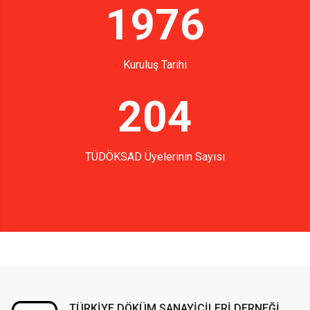
1976
Kuruluş Tarihi
204
TÜDÖKSAD Üyelerinin Sayısı
TÜRKİYE DÖKÜM SANAYİCİLERİ DERNEĞİ