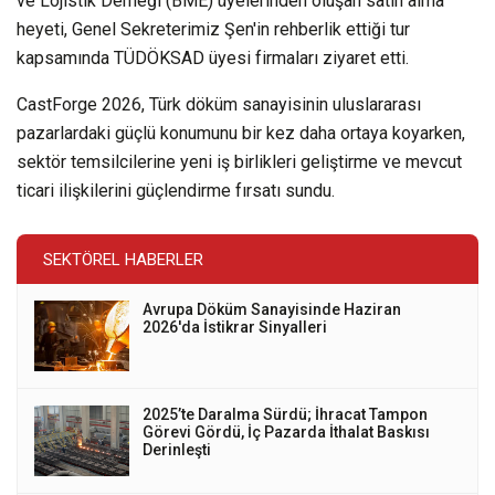
ve Lojistik Derneği (BME) üyelerinden oluşan satın alma
heyeti, Genel Sekreterimiz Şen'in rehberlik ettiği tur
kapsamında TÜDÖKSAD üyesi firmaları ziyaret etti.
CastForge 2026, Türk döküm sanayisinin uluslararası
pazarlardaki güçlü konumunu bir kez daha ortaya koyarken,
sektör temsilcilerine yeni iş birlikleri geliştirme ve mevcut
ticari ilişkilerini güçlendirme fırsatı sundu.
SEKTÖREL HABERLER
Avrupa Döküm Sanayisinde Haziran
2026'da İstikrar Sinyalleri
2025’te Daralma Sürdü; İhracat Tampon
Görevi Gördü, İç Pazarda İthalat Baskısı
Derinleşti