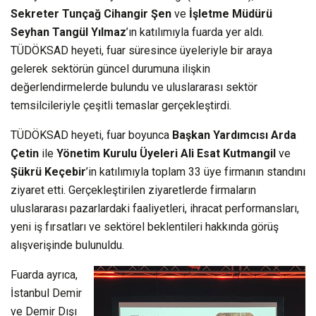
Sekreter Tunçağ Cihangir Şen
ve
İşletme Müdürü
Seyhan Tangül Yılmaz
’ın katılımıyla fuarda yer aldı.
TÜDÖKSAD heyeti, fuar süresince üyeleriyle bir araya
gelerek sektörün güncel durumuna ilişkin
değerlendirmelerde bulundu ve uluslararası sektör
temsilcileriyle çeşitli temaslar gerçekleştirdi.
TÜDÖKSAD heyeti, fuar boyunca
Başkan Yardımcısı Arda
Çetin
ile
Yönetim Kurulu Üyeleri Ali Esat Kutmangil
ve
Şükrü Keçebir
’in katılımıyla toplam 33 üye firmanın standını
ziyaret etti. Gerçekleştirilen ziyaretlerde firmaların
uluslararası pazarlardaki faaliyetleri, ihracat performansları,
yeni iş fırsatları ve sektörel beklentileri hakkında görüş
alışverişinde bulunuldu.
Fuarda ayrıca,
İstanbul Demir
ve Demir Dışı