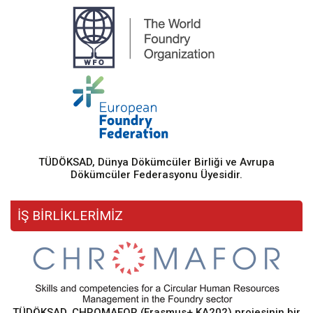
TÜDÖKSAD, Dünya Dökümcüler Birliği ve Avrupa
Dökümcüler Federasyonu Üyesidir.
İŞ BİRLİKLERİMİZ
TÜDÖKSAD, CHROMAFOR (Erasmus+ KA202) projesinin bir