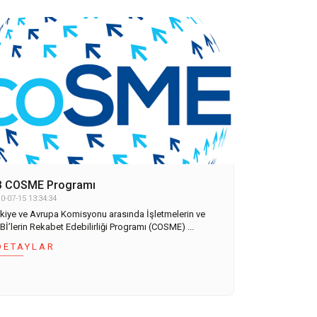
B COSME Programı
0-07-15 13:34:34
rkiye ve Avrupa Komisyonu arasında İşletmelerin ve
İ’lerin Rekabet Edebilirliği Programı (COSME) ...
DETAYLAR