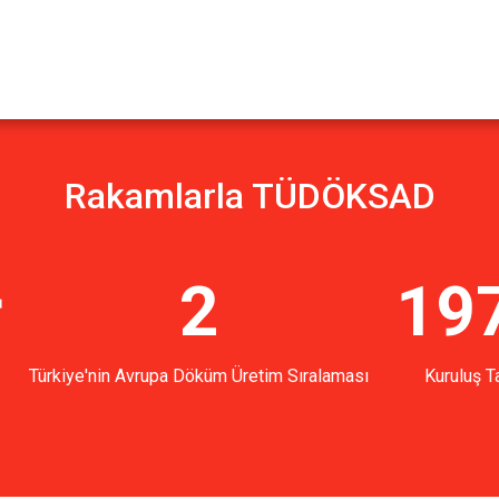
Rakamlarla TÜDÖKSAD
r
2
19
Türkiye'nin Avrupa Döküm Üretim Sıralaması
Kuruluş Ta