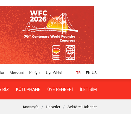
lar
Mevzuat
Kariyer
Üye Girişi
TR
EN-US
 BIZ
KÜTÜPHANE
ÜYE REHBERI
İLETIŞIM
Anasayfa
Haberler
Sektörel Haberler