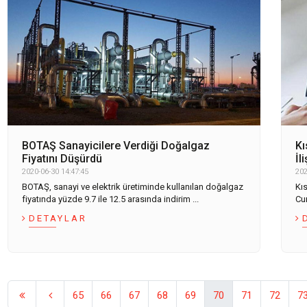
BOTAŞ Sanayicilere Verdiği Doğalgaz
Kı
Fiyatını Düşürdü
İl
2020-06-30 14:47:45
202
BOTAŞ, sanayi ve elektrik üretiminde kullanılan doğalgaz
Kı
fiyatında yüzde 9.7 ile 12.5 arasında indirim ...
Cu
DETAYLAR
65
66
67
68
69
70
71
72
7