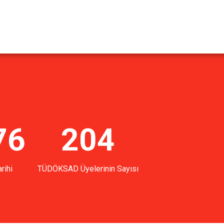
76
204
rihi
TÜDÖKSAD Üyelerinin Sayısı