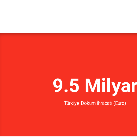
9.5 Milya
Türkiye Döküm İhracatı (Euro)