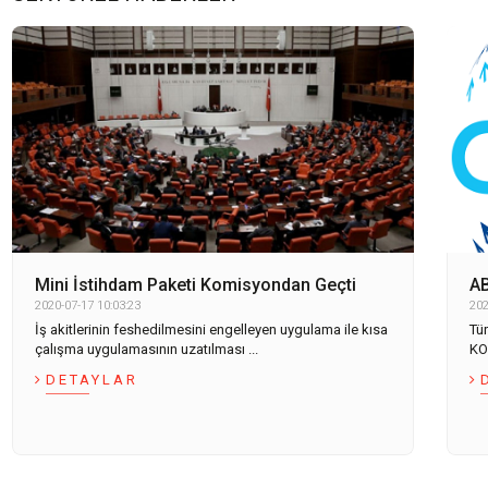
Mini İstihdam Paketi Komisyondan Geçti
A
2020-07-17 10:03:23
202
İş akitlerinin feshedilmesini engelleyen uygulama ile kısa
Tü
çalışma uygulamasının uzatılması ...
KOB
DETAYLAR