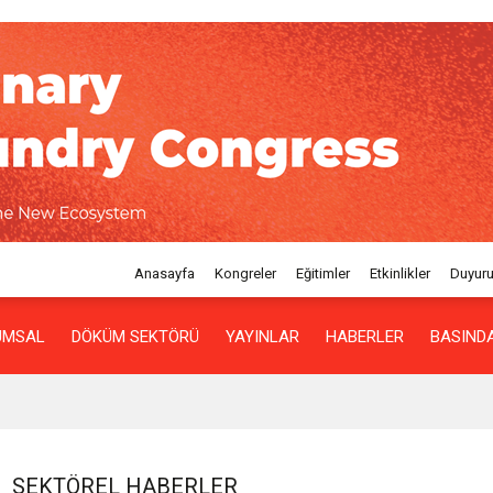
Anasayfa
Kongreler
Eğitimler
Etkinlikler
Duyuru
UMSAL
DÖKÜM SEKTÖRÜ
YAYINLAR
HABERLER
BASINDA
SEKTÖREL HABERLER