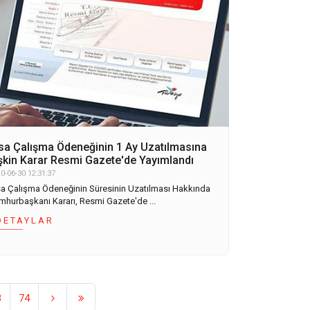
sa Çalışma Ödeneğinin 1 Ay Uzatılmasına
işkin Karar Resmi Gazete'de Yayımlandı
0-06-30 12:31:37
sa Çalışma Ödeneğinin Süresinin Uzatılması Hakkında
mhurbaşkanı Kararı, Resmi Gazete'de ...
DETAYLAR
3
74