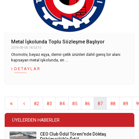
Metal İşkolunda Toplu Sözleşme Başlıyor
2019-09-06 16:53:15
Otomotiv, beyaz eşya, demir-çelik ürünleri dahil geniş bir alanı
kapsayan metal işkolunda, en ...
DETAYLAR
82
83
84
85
86
87
88
89
9
ÜYELERDEN HABERLER
CEO Club Ödül Töreni'nde Döktaş
Dökümcülük'e Ödül