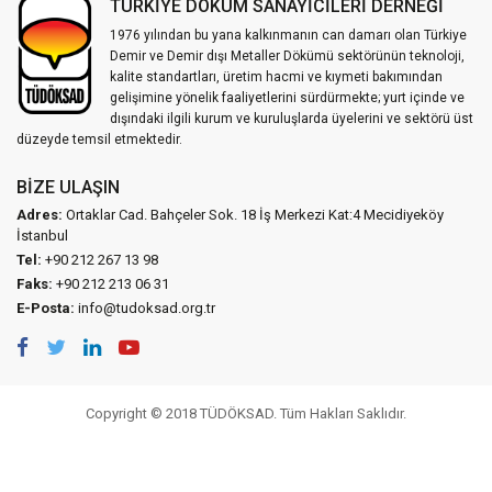
TÜRKİYE DÖKÜM SANAYİCİLERİ DERNEĞİ
1976 yılından bu yana kalkınmanın can damarı olan Türkiye
Demir ve Demir dışı Metaller Dökümü sektörünün teknoloji,
kalite standartları, üretim hacmi ve kıymeti bakımından
gelişimine yönelik faaliyetlerini sürdürmekte; yurt içinde ve
dışındaki ilgili kurum ve kuruluşlarda üyelerini ve sektörü üst
düzeyde temsil etmektedir.
BIZE ULAŞIN
Adres:
Ortaklar Cad. Bahçeler Sok. 18 İş Merkezi Kat:4 Mecidiyeköy
İstanbul
Tel:
+90 212 267 13 98
Faks:
+90 212 213 06 31
E-Posta:
info@tudoksad.org.tr
Copyright © 2018 TÜDÖKSAD. Tüm Hakları Saklıdır.
Vidco Yazılım T.A.Ş.