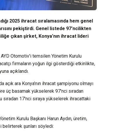
ladığı 2025 ihracat sıralamasında hem genel
sını pekiştirdi. Genel listede 97’ncilikten
ğe çıkan şirket, Konya’nın ihracat lideri
ma AYD Otomotiv'i temsilen Yönetim Kurulu
catçı firmaların yoğun ilgi gösterdiği etkinlikte,
yuna açıklandı.
 da açık ara Konya’nın ihracat şampiyonu olmayı
 göre üç basamak yükselerek 97'nci sıradan
u sıradan 17'nci sıraya yükselerek ihracattaki
Yönetim Kurulu Başkanı Harun Aydın, üretim,
i belirterek şunları söyledi: