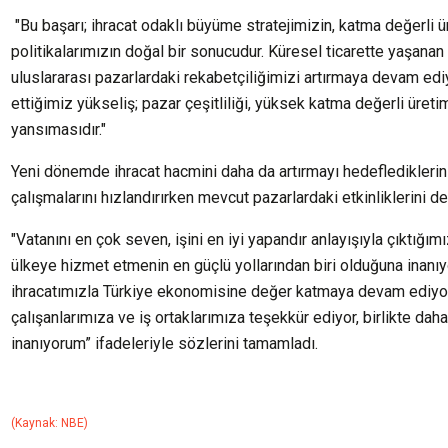
"Bu başarı; ihracat odaklı büyüme stratejimizin, katma değerli ür
politikalarımızın doğal bir sonucudur. Küresel ticarette yaşana
uluslararası pazarlardaki rekabetçiliğimizi artırmaya devam ed
ettiğimiz yükseliş; pazar çeşitliliği, yüksek katma değerli üret
yansımasıdır."
Yeni dönemde ihracat hacmini daha da artırmayı hedeflediklerin
çalışmalarını hızlandırırken mevcut pazarlardaki etkinliklerini
"Vatanını en çok seven, işini en iyi yapandır anlayışıyla çıktığım
ülkeye hizmet etmenin en güçlü yollarından biri olduğuna inanıyo
ihracatımızla Türkiye ekonomisine değer katmaya devam ediyor
çalışanlarımıza ve iş ortaklarımıza teşekkür ediyor, birlikte da
inanıyorum” ifadeleriyle sözlerini tamamladı.
(Kaynak: NBE)