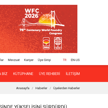
lar
Mevzuat
Kariyer
Üye Girişi
TR
EN-US
 BIZ
KÜTÜPHANE
ÜYE REHBERI
İLETIŞIM
Anasayfa
Haberler
Üyelerden Haberler
ESINDE YÜKSELIŞINI SÜRDÜRDÜ