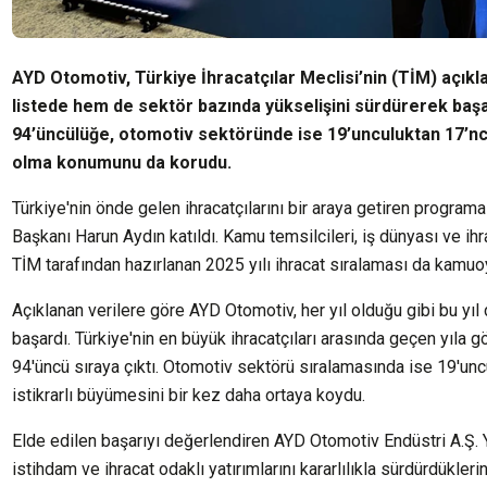
AYD Otomotiv, Türkiye İhracatçılar Meclisi’nin (TİM) açık
listede hem de sektör bazında yükselişini sürdürerek başarı
94’üncülüğe, otomotiv sektöründe ise 19’unculuktan 17’ncili
olma konumunu da korudu.
Türkiye'nin önde gelen ihracatçılarını bir araya getiren progra
Başkanı Harun Aydın katıldı. Kamu temsilcileri, iş dünyası ve ihra
TİM tarafından hazırlanan 2025 yılı ihracat sıralaması da kamuo
Açıklanan verilere göre AYD Otomotiv, her yıl olduğu gibi bu yıl
başardı. Türkiye'nin en büyük ihracatçıları arasında geçen yıla
94'üncü sıraya çıktı. Otomotiv sektörü sıralamasında ise 19'unc
istikrarlı büyümesini bir kez daha ortaya koydu.
Elde edilen başarıyı değerlendiren AYD Otomotiv Endüstri A.Ş. 
istihdam ve ihracat odaklı yatırımlarını kararlılıkla sürdürdüklerin