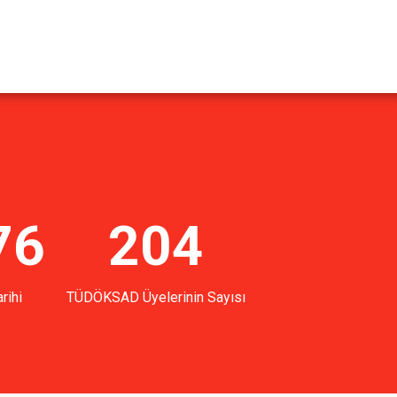
76
204
rihi
TÜDÖKSAD Üyelerinin Sayısı