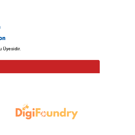
 Üyesidir.