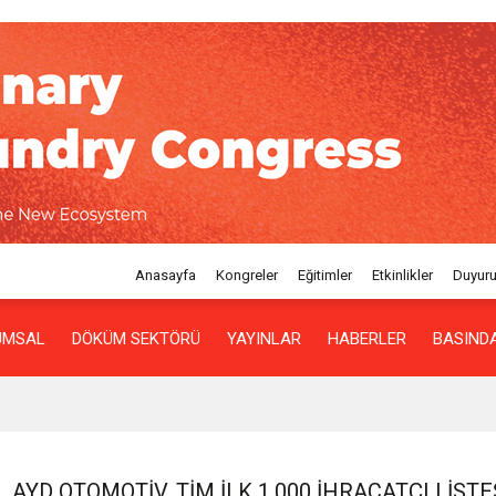
Anasayfa
Kongreler
Eğitimler
Etkinlikler
Duyuru
UMSAL
DÖKÜM SEKTÖRÜ
YAYINLAR
HABERLER
BASINDA
AYD OTOMOTIV, TİM İLK 1.000 İHRACATÇI LIST