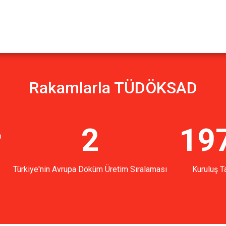
Rakamlarla TÜDÖKSAD
r
2
19
Türkiye'nin Avrupa Döküm Üretim Sıralaması
Kuruluş Ta