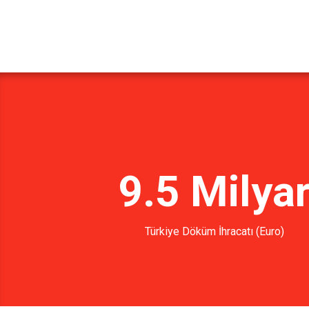
9.5 Milya
Türkiye Döküm İhracatı (Euro)