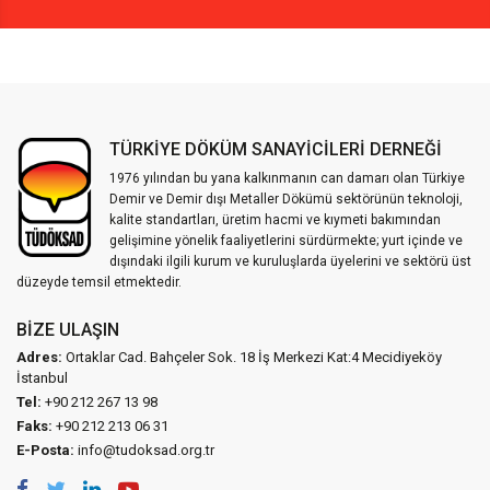
TÜRKİYE DÖKÜM SANAYİCİLERİ DERNEĞİ
1976 yılından bu yana kalkınmanın can damarı olan Türkiye
Demir ve Demir dışı Metaller Dökümü sektörünün teknoloji,
kalite standartları, üretim hacmi ve kıymeti bakımından
gelişimine yönelik faaliyetlerini sürdürmekte; yurt içinde ve
dışındaki ilgili kurum ve kuruluşlarda üyelerini ve sektörü üst
düzeyde temsil etmektedir.
BIZE ULAŞIN
Adres:
Ortaklar Cad. Bahçeler Sok. 18 İş Merkezi Kat:4 Mecidiyeköy
İstanbul
Tel:
+90 212 267 13 98
Faks:
+90 212 213 06 31
E-Posta:
info@tudoksad.org.tr