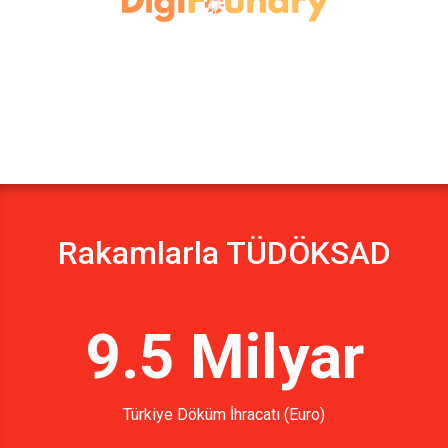
Rakamlarla TÜDÖKSAD
9.5 Milyar
Türkiye Döküm İhracatı (Euro)