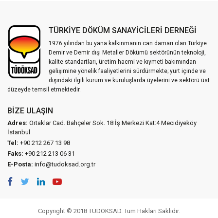
TÜRKİYE DÖKÜM SANAYİCİLERİ DERNEĞİ
1976 yılından bu yana kalkınmanın can damarı olan Türkiye
Demir ve Demir dışı Metaller Dökümü sektörünün teknoloji,
kalite standartları, üretim hacmi ve kıymeti bakımından
gelişimine yönelik faaliyetlerini sürdürmekte; yurt içinde ve
dışındaki ilgili kurum ve kuruluşlarda üyelerini ve sektörü üst
düzeyde temsil etmektedir.
BIZE ULAŞIN
Adres:
Ortaklar Cad. Bahçeler Sok. 18 İş Merkezi Kat:4 Mecidiyeköy
İstanbul
Tel:
+90 212 267 13 98
Faks:
+90 212 213 06 31
E-Posta:
info@tudoksad.org.tr
Copyright © 2018 TÜDÖKSAD. Tüm Hakları Saklıdır.