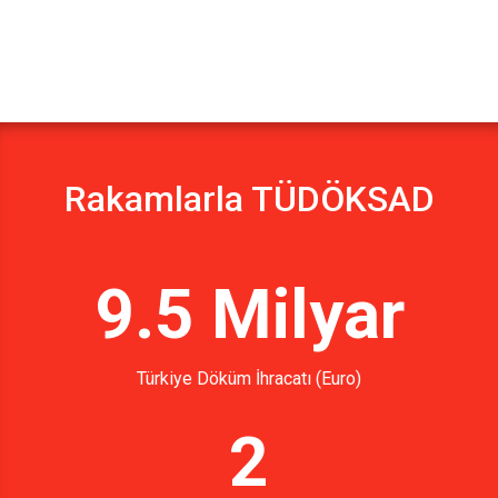
Rakamlarla TÜDÖKSAD
9.5 Milyar
Türkiye Döküm İhracatı (Euro)
2