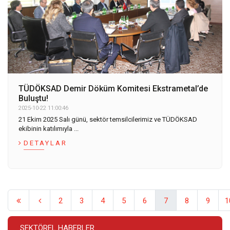
TÜDÖKSAD Demir Döküm Komitesi Ekstrametal’de
Buluştu!
2025-10-22 11:00:46
21 Ekim 2025 Salı günü, sektör temsilcilerimiz ve TÜDÖKSAD
ekibinin katılımıyla ...
DETAYLAR
2
3
4
5
6
7
8
9
1
SEKTÖREL HABERLER