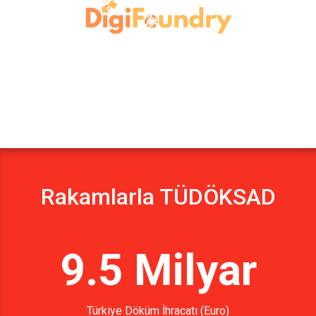
Rakamlarla TÜDÖKSAD
9.5 Milyar
Türkiye Döküm İhracatı (Euro)