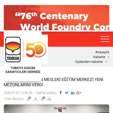
Anasayfa
Haberler
Üyelerden Haberler
TÜRKİYE DÖKÜM
SANAYİCİLERİ DERNEĞİ
CEVHER GRUBU’NUN MESLEKI EĞITIM MERKEZI YENI
MEZUNLARINI VERDI
2025-07-23 12:36:25
/
Sayfayı paylaş
1394 Okunma