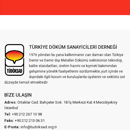
TÜRKİYE DÖKÜM SANAYİCİLERİ DERNEĞİ
1976 yılından bu yana kalkınmanın can damarı olan Türkiye
Demir ve Demir dışı Metaller Dökümü sektörünün teknoloji,
kalite standartları, üretim hacmi ve kıymeti bakımından
gelişimine yönelik faaliyetlerini sürdürmekte; yurt içinde ve
dışındaki ilgili kurum ve kuruluşlarda üyelerini ve sektörü üst
düzeyde temsil etmektedir.
BIZE ULAŞIN
Adres:
Ortaklar Cad. Bahçeler Sok. 18 İş Merkezi Kat:4 Mecidiyeköy
İstanbul
Tel:
+90 212 267 13 98
Faks:
+90 212 213 06 31
E-Posta:
info@tudoksad.org.tr