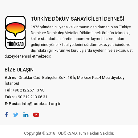
TÜRKİYE DÖKÜM SANAYİCİLERİ DERNEĞİ
1976 yılından bu yana kalkınmanın can damarı olan Türkiye
Demir ve Demir dışı Metaller Dökümü sektörünün teknoloji,
kalite standartları, üretim hacmi ve kıymeti bakımından
gelişimine yönelik faaliyetlerini sürdürmekte; yurt içinde ve
dışındaki ilgili kurum ve kuruluşlarda üyelerini ve sektörü üst
düzeyde temsil etmektedir.
BIZE ULAŞIN
Adres:
Ortaklar Cad. Bahçeler Sok. 18 İş Merkezi Kat:4 Mecidiyeköy
İstanbul
Tel:
+90 212 267 13 98
Faks:
+90 212 213 06 31
E-Posta:
info@tudoksad.org.tr
Copyright © 2018 TÜDÖKSAD. Tüm Hakları Saklıdır.