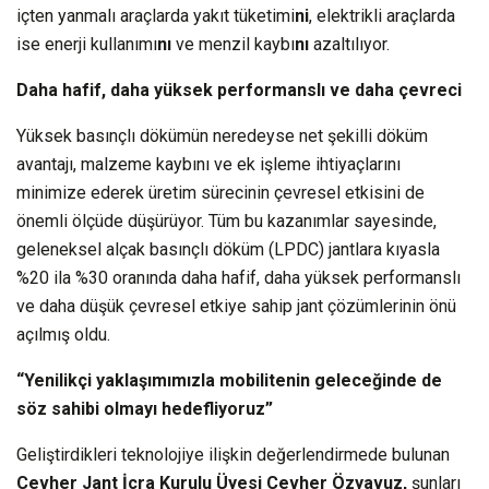
içten yanmalı araçlarda yakıt tüketimi
ni
, elektrikli araçlarda
ise enerji kullanımı
nı
ve menzil kaybı
nı
azaltılıyor.
Daha hafif, daha yüksek performanslı ve daha çevreci
Yüksek basınçlı dökümün neredeyse net şekilli döküm
avantajı, malzeme kaybını ve ek işleme ihtiyaçlarını
minimize ederek üretim sürecinin çevresel etkisini de
önemli ölçüde düşürüyor. Tüm bu kazanımlar sayesinde,
geleneksel alçak basınçlı döküm (LPDC) jantlara kıyasla
%20 ila %30 oranında daha hafif, daha yüksek performanslı
ve daha düşük çevresel etkiye sahip jant çözümlerinin önü
açılmış oldu.
“Yenilikçi yaklaşımımızla mobilitenin geleceğinde de
söz sahibi olmayı hedefliyoruz”
Geliştirdikleri teknolojiye ilişkin değerlendirmede bulunan
Cevher Jant İcra Kurulu Üyesi Cevher Özyavuz,
şunları