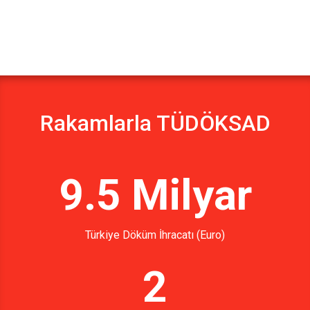
Rakamlarla TÜDÖKSAD
9.5 Milyar
Türkiye Döküm İhracatı (Euro)
2