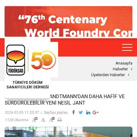
Anasayfa
Haberler
Üyelerden Haberler
TÜRKİYE DÖKÜM
SANAYİCİLERİ DERNEĞİ
CEVHER JANT VE HANDTMANN’DAN DAHA HAFIF VE
SÜRDÜRÜLEBILIR YENI NESIL JANT
2026-02-05 11:33:37
/
Sayfayı paylaş
1128 Okunma