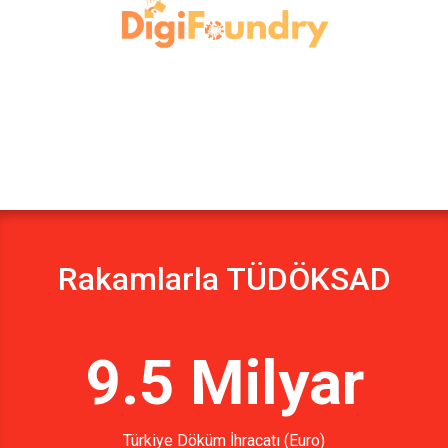
Rakamlarla TÜDÖKSAD
9.5 Milyar
Türkiye Döküm İhracatı (Euro)