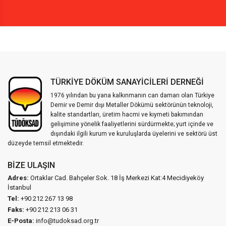
TÜRKİYE DÖKÜM SANAYİCİLERİ DERNEĞİ
1976 yılından bu yana kalkınmanın can damarı olan Türkiye
Demir ve Demir dışı Metaller Dökümü sektörünün teknoloji,
kalite standartları, üretim hacmi ve kıymeti bakımından
gelişimine yönelik faaliyetlerini sürdürmekte; yurt içinde ve
dışındaki ilgili kurum ve kuruluşlarda üyelerini ve sektörü üst
düzeyde temsil etmektedir.
BIZE ULAŞIN
Adres:
Ortaklar Cad. Bahçeler Sok. 18 İş Merkezi Kat:4 Mecidiyeköy
İstanbul
Tel:
+90 212 267 13 98
Faks:
+90 212 213 06 31
E-Posta:
info@tudoksad.org.tr