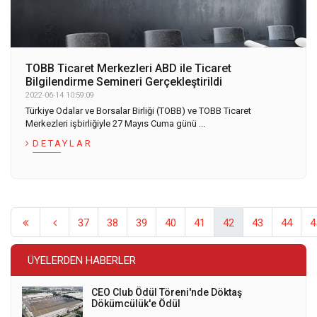
TOBB Ticaret Merkezleri ABD ile Ticaret
Bilgilendirme Semineri Gerçekleştirildi
2022-06-14 10:59:09
Türkiye Odalar ve Borsalar Birliği (TOBB) ve TOBB Ticaret
Merkezleri işbirliğiyle 27 Mayıs Cuma günü ...
DETAYLAR
37
38
39
40
41
42
43
44
4
ÜYELERDEN HABERLER
CEO Club Ödül Töreni'nde Döktaş
Dökümcülük'e Ödül