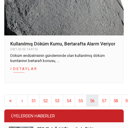
Kullanılmış Döküm Kumu, Bertarafta Alarm Veriyor
2021-02-02 14:41:52
Döküm endüstrisinin gündeminde olan kullanılmış döküm
kumlarının bertarafı konusu, ...
DETAYLAR
51
52
53
54
55
56
57
58
5
ÜYELERDEN HABERLER