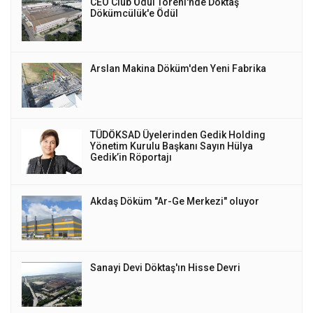
CEO Club Ödül Töreni'nde Döktaş
Dökümcülük'e Ödül
Arslan Makina Döküm'den Yeni Fabrika
TÜDÖKSAD Üyelerinden Gedik Holding
Yönetim Kurulu Başkanı Sayın Hülya
Gedik’in Röportajı
Akdaş Döküm "Ar-Ge Merkezi" oluyor
Sanayi Devi Döktaş'ın Hisse Devri