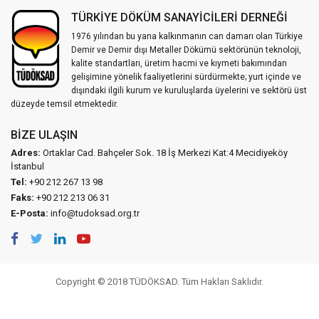
TÜRKİYE DÖKÜM SANAYİCİLERİ DERNEĞİ
1976 yılından bu yana kalkınmanın can damarı olan Türkiye
Demir ve Demir dışı Metaller Dökümü sektörünün teknoloji,
kalite standartları, üretim hacmi ve kıymeti bakımından
gelişimine yönelik faaliyetlerini sürdürmekte; yurt içinde ve
dışındaki ilgili kurum ve kuruluşlarda üyelerini ve sektörü üst
düzeyde temsil etmektedir.
BIZE ULAŞIN
Adres:
Ortaklar Cad. Bahçeler Sok. 18 İş Merkezi Kat:4 Mecidiyeköy
İstanbul
Tel:
+90 212 267 13 98
Faks:
+90 212 213 06 31
E-Posta:
info@tudoksad.org.tr
Copyright © 2018 TÜDÖKSAD. Tüm Hakları Saklıdır.
Vidco Yazılım T.A.Ş.