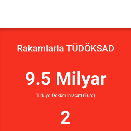
Rakamlarla TÜDÖKSAD
9.5 Milyar
Türkiye Döküm İhracatı (Euro)
2