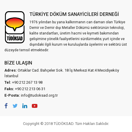
TÜRKİYE DÖKÜM SANAYİCİLERİ DERNEĞİ
1976 yılından bu yana kalkınmanın can damarı olan Türkiye
Demir ve Demir dışı Metaller Dökümü sektörünün teknoloji,
kalite standartları, üretim hacmi ve kıymeti bakımından
gelişimine yönelik faaliyetlerini sürdürmekte; yurt içinde ve
dışındaki ilgili kurum ve kuruluşlarda üyelerini ve sektörü üst
düzeyde temsil etmektedir.
BIZE ULAŞIN
Adres:
Ortaklar Cad. Bahçeler Sok. 18 İş Merkezi Kat:4 Mecidiyeköy
İstanbul
Tel:
+90 212 267 13 98
Faks:
+90 212 213 06 31
E-Posta:
info@tudoksad.org.tr
Copyright © 2018 TÜDÖKSAD. Tüm Hakları Saklıdır.
Vidco Yazılım T.A.Ş.