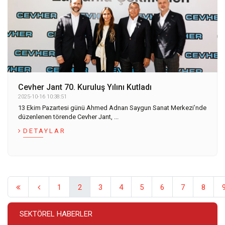
Cevher Jant 70. Kuruluş Yılını Kutladı
2025-10-16 10:38:51
13 Ekim Pazartesi günü Ahmed Adnan Saygun Sanat Merkezi’nde
düzenlenen törende Cevher Jant, ...
DETAYLAR
1
2
3
4
5
6
7
8
SEKTÖREL HABERLER