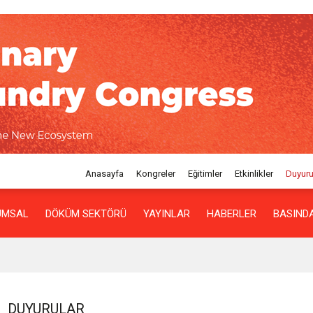
Anasayfa
Kongreler
Eğitimler
Etkinlikler
Duyuru
UMSAL
DÖKÜM SEKTÖRÜ
YAYINLAR
HABERLER
BASINDA
DUYURULAR