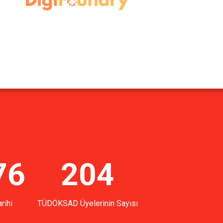
76
204
rihi
TÜDÖKSAD Üyelerinin Sayısı