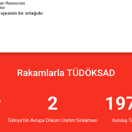
sinin bir ortağıdır.
Rakamlarla TÜDÖKSAD
r
2
19
Türkiye'nin Avrupa Döküm Üretim Sıralaması
Kuruluş Ta