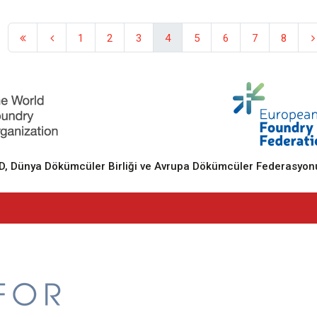
1
2
3
4
5
6
7
8
 Dünya Dökümcüler Birliği ve Avrupa Dökümcüler Federasyonu