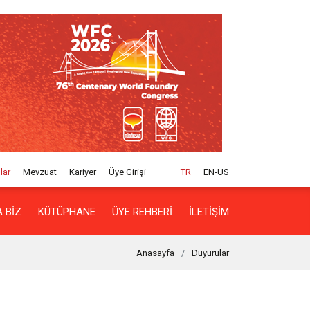
lar
Mevzuat
Kariyer
Üye Girişi
TR
EN-US
 BIZ
KÜTÜPHANE
ÜYE REHBERI
İLETIŞIM
Anasayfa
Duyurular