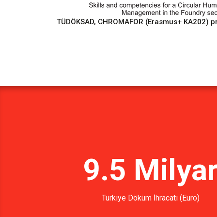
TÜDÖKSAD, CHROMAFOR (Erasmus+ KA202) proje
9.5 Milya
Türkiye Döküm İhracatı (Euro)