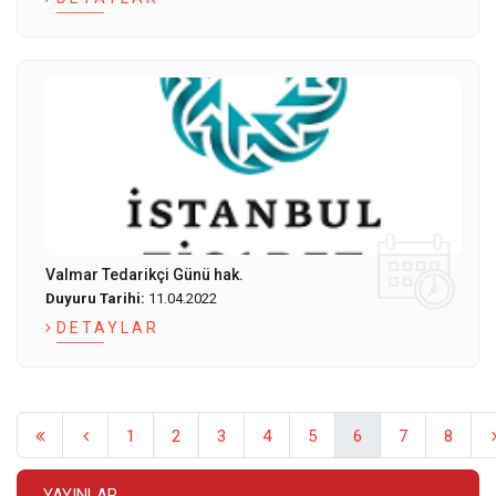
Valmar Tedarikçi Günü hak.
Duyuru Tarihi:
11.04.2022
DETAYLAR
1
2
3
4
5
6
7
8
YAYINLAR