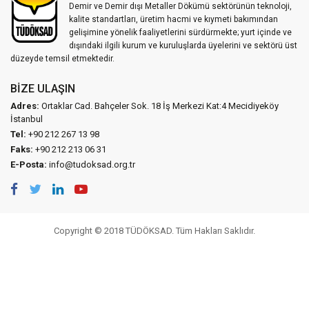
Demir ve Demir dışı Metaller Dökümü sektörünün teknoloji,
kalite standartları, üretim hacmi ve kıymeti bakımından
gelişimine yönelik faaliyetlerini sürdürmekte; yurt içinde ve
dışındaki ilgili kurum ve kuruluşlarda üyelerini ve sektörü üst
düzeyde temsil etmektedir.
BIZE ULAŞIN
Adres:
Ortaklar Cad. Bahçeler Sok. 18 İş Merkezi Kat:4 Mecidiyeköy
İstanbul
Tel:
+90 212 267 13 98
Faks:
+90 212 213 06 31
E-Posta:
info@tudoksad.org.tr
Copyright © 2018 TÜDÖKSAD. Tüm Hakları Saklıdır.
Vidco Yazılım T.A.Ş.