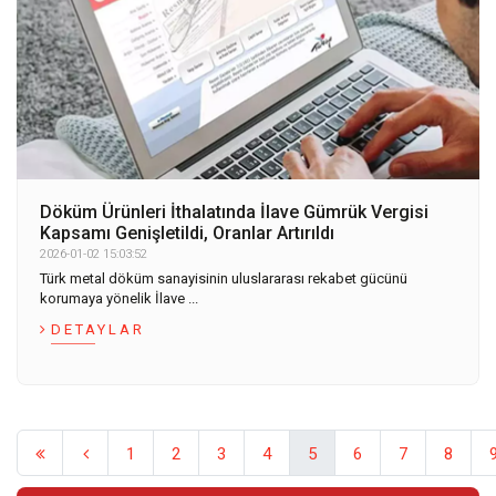
Döküm Ürünleri İthalatında İlave Gümrük Vergisi
Kapsamı Genişletildi, Oranlar Artırıldı
2026-01-02 15:03:52
Türk metal döküm sanayisinin uluslararası rekabet gücünü
korumaya yönelik İlave ...
DETAYLAR
1
2
3
4
5
6
7
8