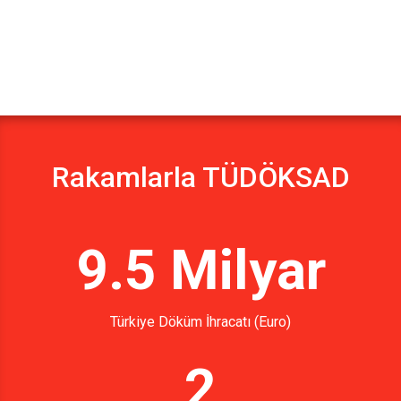
Rakamlarla TÜDÖKSAD
9.5 Milyar
Türkiye Döküm İhracatı (Euro)
2