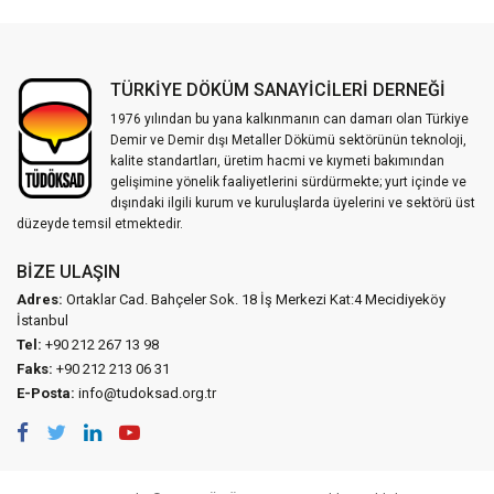
TÜRKİYE DÖKÜM SANAYİCİLERİ DERNEĞİ
1976 yılından bu yana kalkınmanın can damarı olan Türkiye
Demir ve Demir dışı Metaller Dökümü sektörünün teknoloji,
kalite standartları, üretim hacmi ve kıymeti bakımından
gelişimine yönelik faaliyetlerini sürdürmekte; yurt içinde ve
dışındaki ilgili kurum ve kuruluşlarda üyelerini ve sektörü üst
düzeyde temsil etmektedir.
BIZE ULAŞIN
Adres:
Ortaklar Cad. Bahçeler Sok. 18 İş Merkezi Kat:4 Mecidiyeköy
İstanbul
Tel:
+90 212 267 13 98
Faks:
+90 212 213 06 31
E-Posta:
info@tudoksad.org.tr