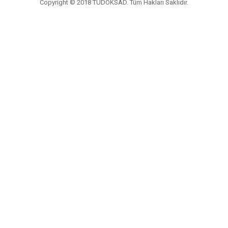
Copyright © 2018 TÜDÖKSAD. Tüm Hakları Saklıdır.
Vidco Yazılım T.A.Ş.