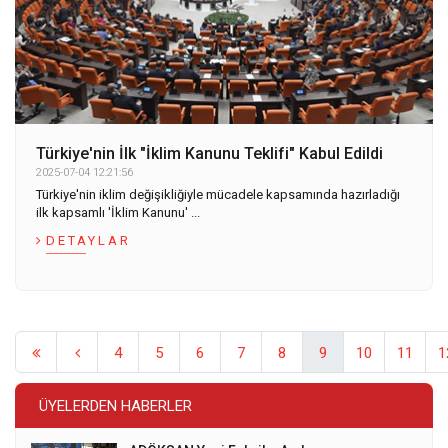
Türkiye'nin İlk "İklim Kanunu Teklifi" Kabul Edildi
2025-07-04 12:21:56
Türkiye'nin iklim değişikliğiyle mücadele kapsamında hazırladığı
ilk kapsamlı 'İklim Kanunu' ...
DETAYLAR
4
5
6
7
8
9
10
11
1
ÜYELERDEN HABERLER