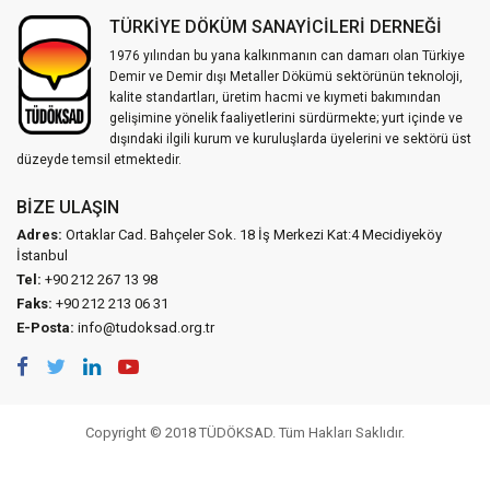
TÜRKİYE DÖKÜM SANAYİCİLERİ DERNEĞİ
1976 yılından bu yana kalkınmanın can damarı olan Türkiye
Demir ve Demir dışı Metaller Dökümü sektörünün teknoloji,
kalite standartları, üretim hacmi ve kıymeti bakımından
gelişimine yönelik faaliyetlerini sürdürmekte; yurt içinde ve
dışındaki ilgili kurum ve kuruluşlarda üyelerini ve sektörü üst
düzeyde temsil etmektedir.
BIZE ULAŞIN
Adres:
Ortaklar Cad. Bahçeler Sok. 18 İş Merkezi Kat:4 Mecidiyeköy
İstanbul
Tel:
+90 212 267 13 98
Faks:
+90 212 213 06 31
E-Posta:
info@tudoksad.org.tr
Copyright © 2018 TÜDÖKSAD. Tüm Hakları Saklıdır.
Vidco Yazılım T.A.Ş.