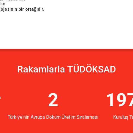
sinin bir ortağıdır.
Rakamlarla TÜDÖKSAD
r
2
19
Türkiye'nin Avrupa Döküm Üretim Sıralaması
Kuruluş Ta