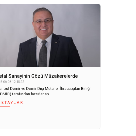
tal Sanayinin Gözü Müzakerelerde
5-06-03 12:18:22
anbul Demir ve Demir Dışı Metaller İhracatçıları Birliği
DMİB) tarafından hazırlanan ...
DETAYLAR