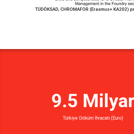
TÜDÖKSAD, CHROMAFOR (Erasmus+ KA202) proje
9.5 Milya
Türkiye Döküm İhracatı (Euro)