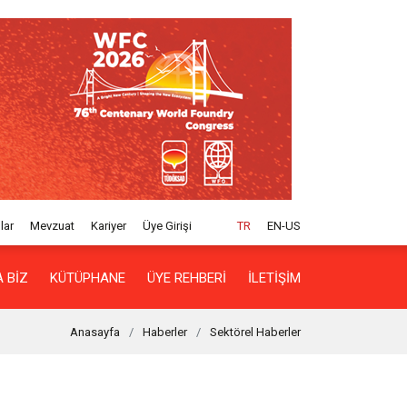
lar
Mevzuat
Kariyer
Üye Girişi
TR
EN-US
 BIZ
KÜTÜPHANE
ÜYE REHBERI
İLETIŞIM
Anasayfa
Haberler
Sektörel Haberler