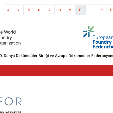
5
6
7
8
9
10
11
12
1
 Dünya Dökümcüler Birliği ve Avrupa Dökümcüler Federasyonu