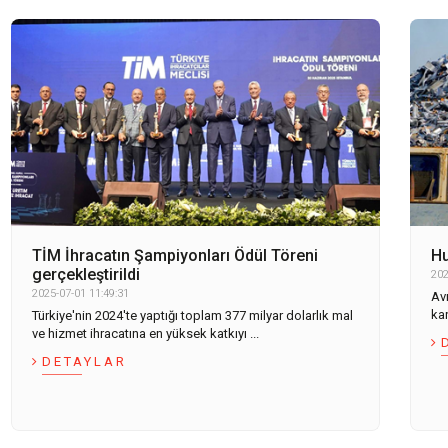
TİM İhracatın Şampiyonları Ödül Töreni
Hu
gerçekleştirildi
202
2025-07-01 11:49:31
Avr
kar
Türkiye'nin 2024'te yaptığı toplam 377 milyar dolarlık mal
ve hizmet ihracatına en yüksek katkıyı ...
DETAYLAR