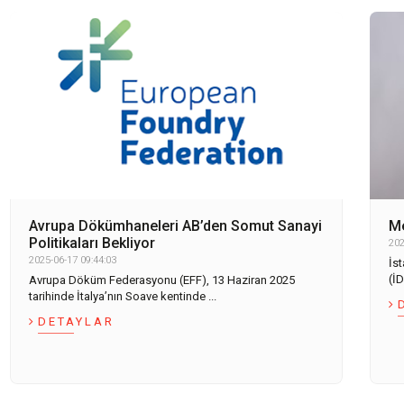
Avrupa Dökümhaneleri AB’den Somut Sanayi
Me
Politikaları Bekliyor
202
2025-06-17 09:44:03
İst
(İD
Avrupa Döküm Federasyonu (EFF), 13 Haziran 2025
tarihinde İtalya’nın Soave kentinde ...
DETAYLAR