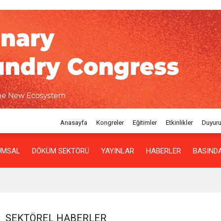
Anasayfa
Kongreler
Eğitimler
Etkinlikler
Duyuru
UMSAL
DÖKÜM SEKTÖRÜ
YAYINLAR
HABERLER
BASINDA
SEKTÖREL HABERLER