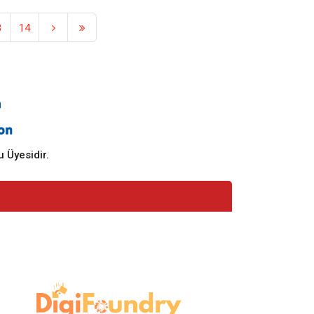
3
14
 Üyesidir.