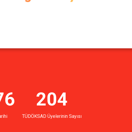
76
204
rihi
TÜDÖKSAD Üyelerinin Sayısı