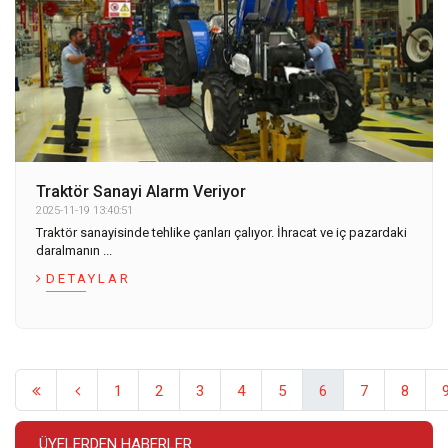
Traktör Sanayi Alarm Veriyor
2025-11-19 13:40:51
Traktör sanayisinde tehlike çanları çalıyor. İhracat ve iç pazardaki
daralmanın ...
DETAYLAR
1
2
3
4
5
6
7
8
ÜYELERDEN HABERLER