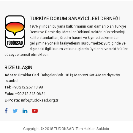
TÜRKİYE DÖKÜM SANAYİCİLERİ DERNEĞİ
1976 yılından bu yana kalkınmanın can damarı olan Türkiye
Demir ve Demir dışı Metaller Dökümü sektörünün teknoloji,
kalite standartları, üretim hacmi ve kıymeti bakımından
gelişimine yönelik faaliyetlerini sürdürmekte; yurt içinde ve
dışındaki ilgili kurum ve kuruluşlarda üyelerini ve sektörü üst
düzeyde temsil etmektedir.
BIZE ULAŞIN
Adres:
Ortaklar Cad. Bahçeler Sok. 18 İş Merkezi Kat:4 Mecidiyeköy
İstanbul
Tel:
+90 212 267 13 98
Faks:
+90 212 213 06 31
E-Posta:
info@tudoksad.org.tr
Copyright © 2018 TÜDÖKSAD. Tüm Hakları Saklıdır.