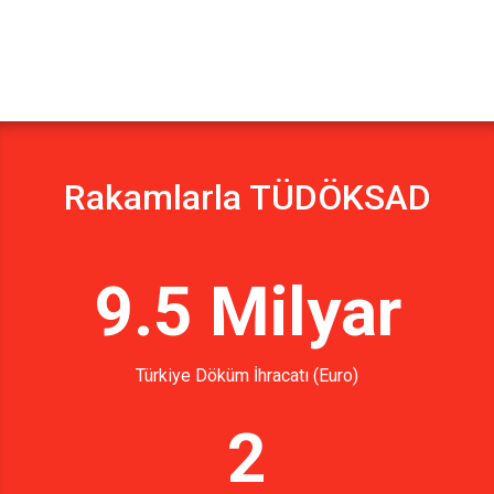
Rakamlarla TÜDÖKSAD
9.5 Milyar
Türkiye Döküm İhracatı (Euro)
2